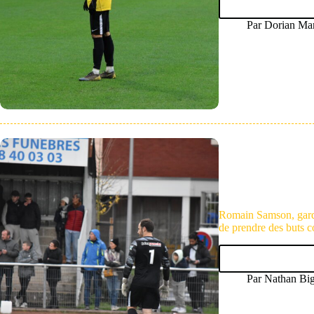
Par
Dorian Mar
Romain Samson, gardi
de prendre des buts c
Par
Nathan Bi