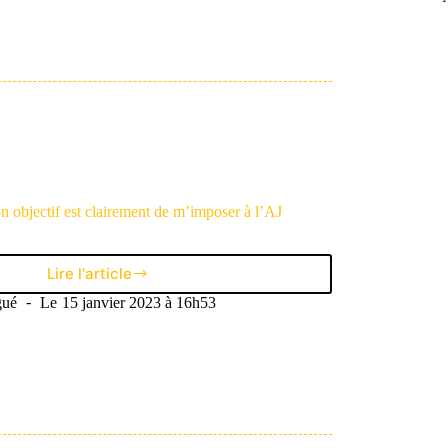
l’US
Pays
de
Cassel
:
«
J’ai
presque
profité
de
prendre
 objectif est clairement de m’imposer à l’AJ
des
buts
contre
ce
Lire l'article
Clément
genre
Akpa
gué
Le
15 janvier 2023 à 16h53
de
:
joueurs
«
»
Mon
objectif
est
clairement
de