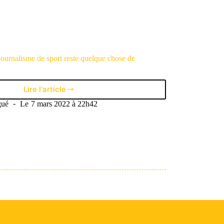
m’imposer
à
l’AJ
Auxerre
»
ournalisme de sport reste quelque chose de
Lire l'article
Elton
Mokolo
gué
Le
7 mars 2022 à 22h42
:
«
Le
journalisme
de
sport
reste
quelque
chose
de
complexe
»