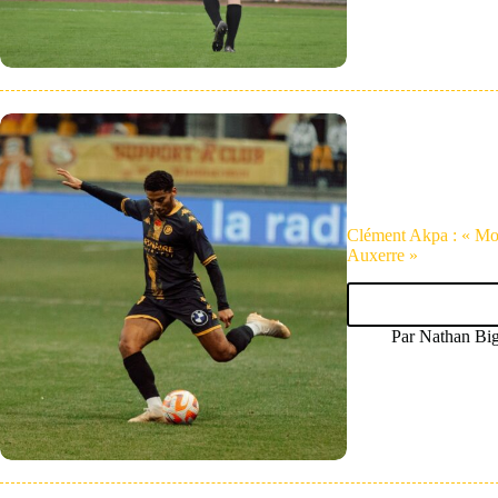
Clément Akpa : « Mon
Auxerre »
Par
Nathan Bi