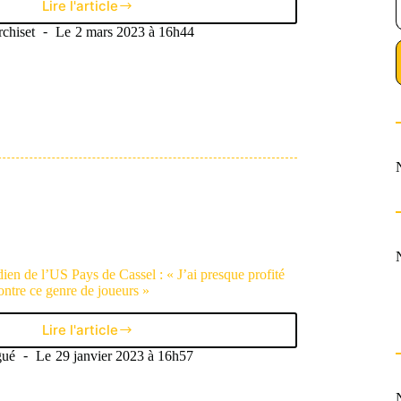
Lire l'article
Maxence
Fortier
chiset
Le
2 mars 2023 à 16h44
:
«
Le
temps
d’un
match,
on
se
croyait
professionnels
»
en de l’US Pays de Cassel : « J’ai presque profité
ontre ce genre de joueurs »
Lire l'article
Romain
Samson,
gué
Le
29 janvier 2023 à 16h57
gardien
de