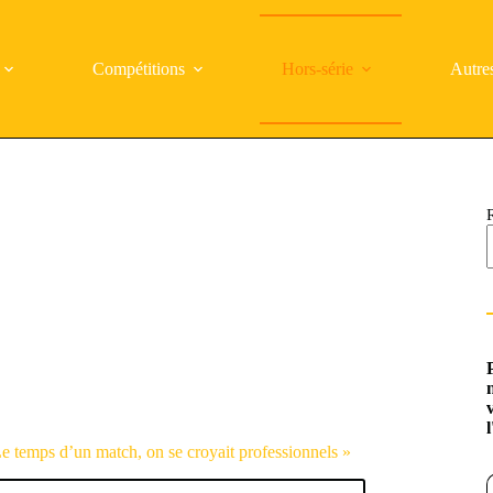
Compétitions
Hors-série
Autre
e temps d’un match, on se croyait professionnels »
Saisi