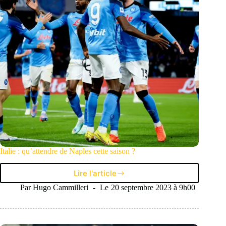
au
sommet
?
Italie : qu’attendre de Naples cette saison ?
Lire l'article
Italie
:
Par
Hugo Cammilleri
Le
20 septembre 2023 à 9h00
qu’attendre
de
Naples
cette