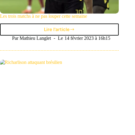
Les trois matchs à ne pas louper cette semaine
Lire l'article
Les
trois
Par
Mathieu Langlet
Le
14 février 2023 à 16h15
matchs
à
ne
pas
louper
cette
semaine