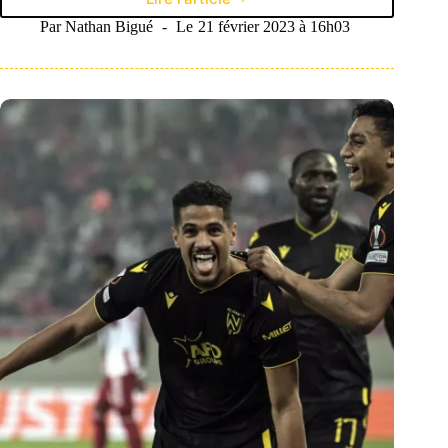
Les
trois
Par
Nathan Bigué
Le
21 février 2023 à 16h03
sommets
européens
à
regarder
cette
semaine