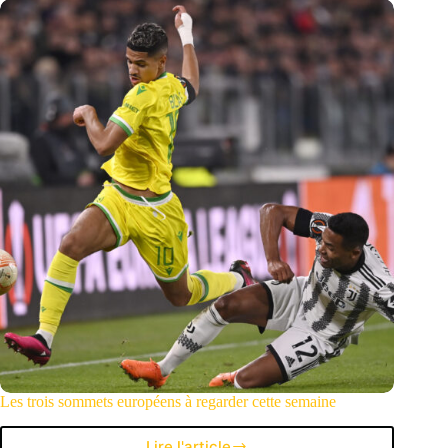
rater
de
la
semaine
européenne
Les trois sommets européens à regarder cette semaine
Lire l'article