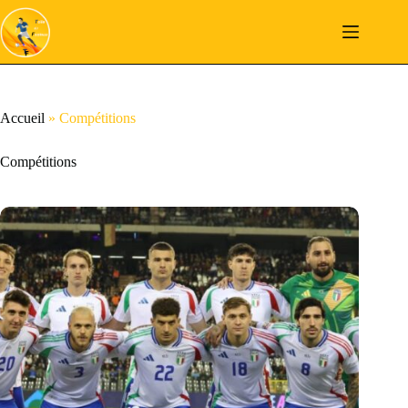
Passer
au
contenu
Accueil
»
Compétitions
Compétitions