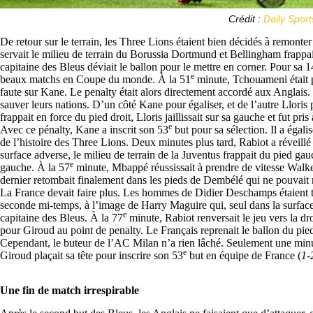
Crédit :
Daily Sport
De retour sur le terrain, les Three Lions étaient bien décidés à remon
servait le milieu de terrain du Borussia Dortmund et Bellingham frappait 
capitaine des Bleus déviait le ballon pour le mettre en corner. Pour sa 
e
beaux matchs en Coupe du monde. À la 51
minute, Tchouameni était pr
faute sur Kane. Le penalty était alors directement accordé aux Anglais.
sauver leurs nations. D’un côté Kane pour égaliser, et de l’autre Lloris
frappait en force du pied droit, Lloris jaillissait sur sa gauche et fut pris
e
Avec ce pénalty, Kane a inscrit son 53
but pour sa sélection. Il a égal
de l’histoire des Three Lions. Deux minutes plus tard, Rabiot a réveill
surface adverse, le milieu de terrain de la Juventus frappait du pied gau
e
gauche. À la 57
minute, Mbappé réussissait à prendre de vitesse Walke
dernier retombait finalement dans les pieds de Dembélé qui ne pouvait rie
La France devait faire plus. Les hommes de Didier Deschamps étaient t
seconde mi-temps, à l’image de Harry Maguire qui, seul dans la surface,
e
capitaine des Bleus. À la 77
minute, Rabiot renversait le jeu vers la dr
pour Giroud au point de penalty. Le Français reprenait le ballon du pied
Cependant, le buteur de l’AC Milan n’a rien lâché. Seulement une minut
e
Giroud plaçait sa tête pour inscrire son 53
but en équipe de France (
1-
Une fin de match irrespirable