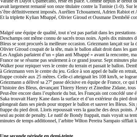
Varane et Dayot Upamecano, reste en place. Comme depuis le début d
avait largement remanié son onze titulaire contre la Tunisie (1-0). Su
s’être définitivement imposés. Aurélien Tchouameni, Adrien Rabiot et 
Et la triplette Kylian Mbappé, Olivier Giroud et Ousmane Dembélé cons
Malgré une équipe de qualité, tout n’est pas parfait dans les prestatio
Deschamps ont même connu de sacrés trous noirs. Après dix minutes de 
Bleus se sont procurés la meilleure occasion. Griezmann lançait sur la d
Olivier Giroud coupait de la tête, mais le ballon allait droit dans les ga
Les Anglais parlaient d’un « plan anti Mbappé » avant la rencontre, mai
France ne se résume pas seulement à ce grand joueur. Sept minutes plus 
Walker pour repiquer vers le centre du terrain et passait le ballon. Dembé
à Griezmann vers le centre du jeu. Grâce à son appel de balle en retrait
frappe croisée aux 25 mètres. Celle-ci atteignait les 108 km/h, se logeant 
e
Griezmann a délivré sa 27
passe décisive en équipe de France, ce qui fa
l’histoire des Bleus, devançant Thierry Henry et Zinedine Zidane, tous
Peut-être encore dans l’euphorie du but, les Français ont concédé une
Saka trouvait Harry Kane dans la surface et d’un extérieur du pied droit
plongeait dans ses pieds pour stopper le ballon et sauver les Bleus. Six
frappe du pied droit. Lloris repoussait vers la gauche des deux points. 
seul au point de penalty. Le natif de Bondy frappait, mais voyait sa ten
minutes de temps additionnel, l’arbitre Wilton Pereira Sampaio sifflait l
Une seconde période en demi-teinte