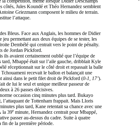
e la compétition, même lorsque Didier Deschamps
r les côtés, Jules Koundé et Théo Hernandez semblent
Antoine Griezmann composent le milieu de terrain.
titue l’attaque.
ns des Bleus. Face aux Anglais, les hommes de Didier
jeu permettant aux deux équipes de se tester, les
roite Dembélé qui centrait vers le point de pénalty.
nts de Jordan Pickford.
s ils avaient certainement oublié que l’équipe de
tard, Mbappé était sur l’aile gauche, dribblait Kyle
lé réceptionnait sur le côté droit et repassait la balle
, Tchouameni recevait le ballon et balançait une
ainsi dans le petit filet droit de Pickford (
0-1, 17’
).
it de lui le seul et unique meilleur passeur de
 deux à 26 passes décisives.
 énorme occasion cinq minutes plus tard. Bukayo
, l’attaquant de Tottenham frappait. Mais Lloris
 minutes plus tard, Kane retentait sa chance avec une
e
À la 39
minute, Hernandez centrait pour Mbappé,
tative passer au-dessus du cadre. Suite à quatre
a fin de la première période.