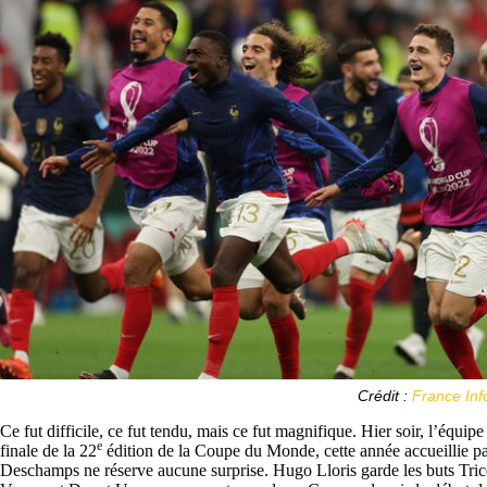
Crédit :
France Inf
Ce fut difficile, ce fut tendu, mais ce fut magnifique. Hier soir, l’équip
e
finale de la 22
édition de la Coupe du Monde, cette année accueillie par
Deschamps ne réserve aucune surprise. Hugo Lloris garde les buts Tric