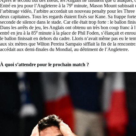
Après le second but des Bleus, les Anglais ne faisaient que d’attaquer
e
Entré en jeu pour l’Angleterre à la 79
minute, Mason Mount subissait u
l’arbitrage vidéo, l’arbitre accordait un nouveau penalty pour les Three
deux capitaines. Tous les regards étaient fixés sur Kane. Sa frappe fort
seconde de silence dans le stade. Car elle était trop forte : le ballon fin
Dans les arrêts de jeu, les Anglais ont obtenu un très bon coup franc à 
e
entré en jeu à la 85
minute à la place de Phil Foden, s’élançait et enro
le ballon finissait en dehors du cadre. Lloris n’avait même pas eu le t
aux six mètres que Wilton Pereira Sampaio sifflait la fin de la rencontre
accédait aux demi-finales du Mondial, au détriment de l’Angleterre.
À quoi s’attendre pour le prochain match ?