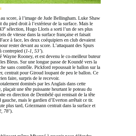
s
ter au score, à l’image de Jude Bellingham. Luke Shaw
du pied droit à l’extérieur de la surface. Mais le
e
143
sélection, Hugo Lloris a sorti l’un de ses plus
is de vitesse dans la surface française et faisait
 Face à face, les deux coéquipiers en club devaient
 pour rester devant au score. L’attaquant des Spurs
 à contrepied (
1-1, 53’
).
isé Wayne Rooney, et est devenu le co-meilleur buteur
é les Bleus. Sur une longue passe de Koundé vers la
che sans contrôle. Pickford repoussait le ballon sur la
r, centrait pour Giroud loupant de peu le ballon. Ce
n faire, surpris de le recevoir.
otalement dominés par les Anglais dans cette
 plaçait une tête puissante heurtant le poteau du
oite en direction de Dembélé qui remisait de la tête
 gauche, mais le gardien d’Everton arrêtait ce tir.
e plus tard, Griezmann centrait dans la surface et
2, 78’
).