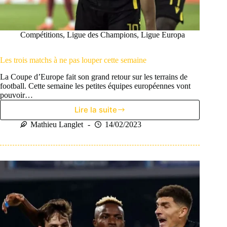
Compétitions
,
Ligue des Champions
,
Ligue Europa
Les trois matchs à ne pas louper cette semaine
La Coupe d’Europe fait son grand retour sur les terrains de
football. Cette semaine les petites équipes européennes vont
pouvoir…
Lire la suite
Les
trois
Mathieu Langlet
14/02/2023
matchs
à
ne
pas
louper
cette
semaine