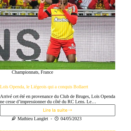
Championnats
,
France
Loïs Openda, le Liégeois qui a conquis Bollaert
Arrivé cet été en provenance du Club de Bruges, Loïs Openda
ne cesse d’impressionner du côté du RC Lens. Le…
Lire la suite
Loïs
Openda,
Mathieu Langlet
04/05/2023
le
Liégeois