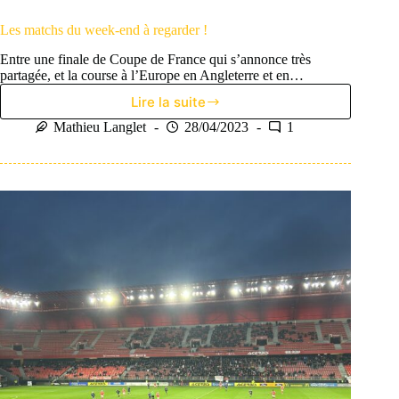
Les matchs du week-end à regarder !
Entre une finale de Coupe de France qui s’annonce très
partagée, et la course à l’Europe en Angleterre et en…
Lire la suite
Les
matchs
Mathieu Langlet
28/04/2023
1
du
week-
end
à
regarder
!