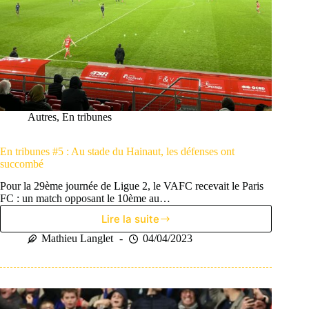
Autres
,
En tribunes
En tribunes #5 : Au stade du Hainaut, les défenses ont
succombé
Pour la 29ème journée de Ligue 2, le VAFC recevait le Paris
FC : un match opposant le 10ème au…
Lire la suite
En
tribunes
Mathieu Langlet
04/04/2023
#5
:
Au
stade
du