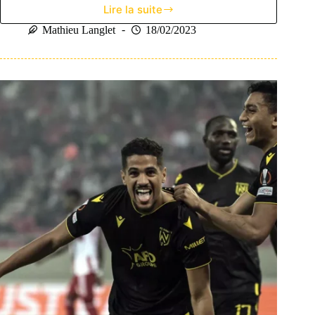
Lire la suite
Les
trois
Mathieu Langlet
18/02/2023
matchs
à
ne
pas
louper
ce
week-
end