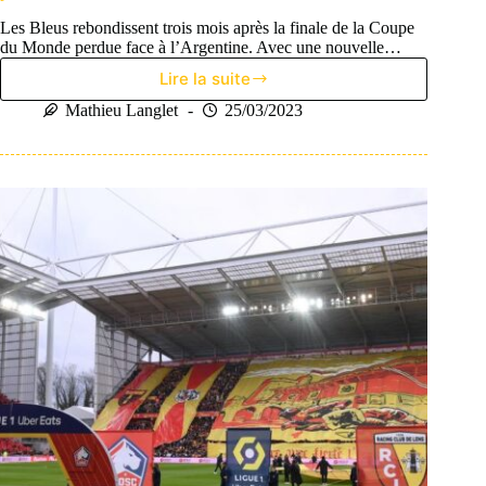
Les Bleus rebondissent trois mois après la finale de la Coupe
du Monde perdue face à l’Argentine. Avec une nouvelle…
Lire la suite
La
France
Mathieu Langlet
25/03/2023
donne
une
leçon
aux
Pays-
Bas
en
match
qualificatif
pour
l’Euro
2024