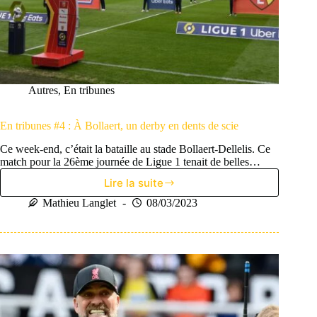
Autres
,
En tribunes
En tribunes #4 : À Bollaert, un derby en dents de scie
Ce week-end, c’était la bataille au stade Bollaert-Dellelis. Ce
match pour la 26ème journée de Ligue 1 tenait de belles…
Lire la suite
En
tribunes
Mathieu Langlet
08/03/2023
#4
:
À
Bollaert,
un
derby
en
dents