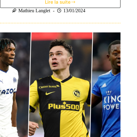
Lire la suite
Jude
Bellingham,
Mathieu Langlet
13/01/2024
le
nouveau
roi
de
la
Maison
Blanche