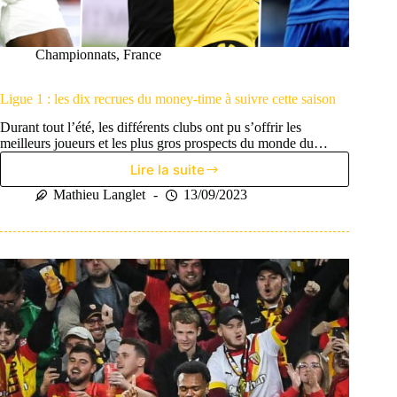
Championnats
,
France
Ligue 1 : les dix recrues du money-time à suivre cette saison
Durant tout l’été, les différents clubs ont pu s’offrir les
meilleurs joueurs et les plus gros prospects du monde du…
Lire la suite
Ligue
1
Mathieu Langlet
13/09/2023
:
les
dix
recrues
du
money-
time
à
suivre
cette
saison