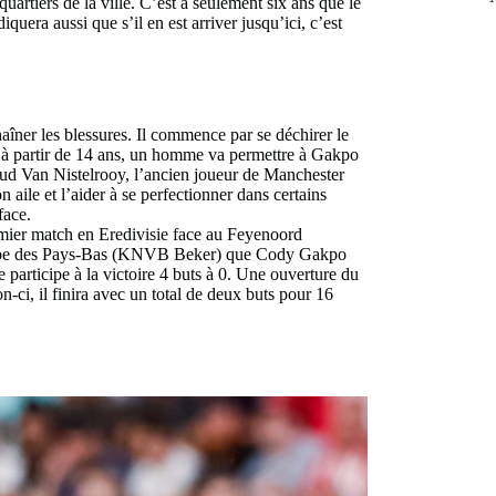
artiers de la ville. C’est à seulement six ans que le
era aussi que s’il en est arriver jusqu’ici, c’est
îner les blessures. Il commence par se déchirer le
 qu’à partir de 14 ans, un homme va permettre à Gakpo
uud Van Nistelrooy, l’ancien joueur de Manchester
aile et l’aider à se perfectionner dans certains
rface.
emier match en Eredivisie face au Feyenoord
Coupe des Pays-Bas (KNVB Beker) que Cody Gakpo
participe à la victoire 4 buts à 0. Une ouverture du
on-ci, il finira avec un total de deux buts pour 16