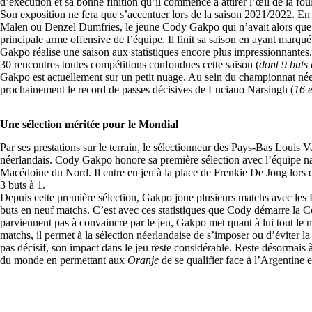
d’exécution et sa bonne finition qu’il commence à attirer l’œil de la fou
Son exposition ne fera que s’accentuer lors de la saison 2021/2022. En 
Malen ou Denzel Dumfries, le jeune Cody Gakpo qui n’avait alors que 
principale arme offensive de l’équipe. Il finit sa saison en ayant marqu
Gakpo réalise une saison aux statistiques encore plus impressionnantes.
30 rencontres toutes compétitions confondues cette saison (
dont 9 buts 
Gakpo est actuellement sur un petit nuage. Au sein du championnat néer
prochainement le record de passes décisives de Luciano Narsingh (
16 
Une sélection méritée pour le Mondial
Par ses prestations sur le terrain, le sélectionneur des Pays-Bas Louis V
néerlandais. Cody Gakpo honore sa première sélection avec l’équipe nat
Macédoine du Nord. Il entre en jeu à la place de Frenkie De Jong lors 
3 buts à 1.
Depuis cette première sélection, Gakpo joue plusieurs matchs avec les Pa
buts en neuf matchs. C’est avec ces statistiques que Cody démarre la 
parviennent pas à convaincre par le jeu, Gakpo met quant à lui tout le 
matchs, il permet à la sélection néerlandaise de s’imposer ou d’éviter la
pas décisif, son impact dans le jeu reste considérable. Reste désormais à
du monde en permettant aux
Oranje
de se qualifier face à l’Argentine 