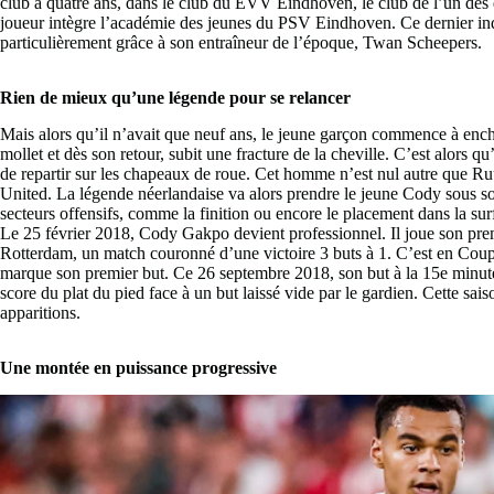
club à quatre ans, dans le club du EVV Eindhoven, le club de l’un des qu
joueur intègre l’académie des jeunes du PSV Eindhoven. Ce dernier indiqu
particulièrement grâce à son entraîneur de l’époque, Twan Scheepers.
Rien de mieux qu’une légende pour se relancer
Mais alors qu’il n’avait que neuf ans, le jeune garçon commence à encha
mollet et dès son retour, subit une fracture de la cheville. C’est alors
de repartir sur les chapeaux de roue. Cet homme n’est nul autre que R
United. La légende néerlandaise va alors prendre le jeune Cody sous son 
secteurs offensifs, comme la finition ou encore le placement dans la su
Le 25 février 2018, Cody Gakpo devient professionnel. Il joue son pr
Rotterdam, un match couronné d’une victoire 3 buts à 1. C’est en 
marque son premier but. Ce 26 septembre 2018, son but à la 15e minute 
score du plat du pied face à un but laissé vide par le gardien. Cette sais
apparitions.
Une montée en puissance progressive