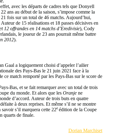
le.
effet, avec les départs de cadres tels que Donyell
22 ans au début de la saison, s’impose comme la
é 21 fois sur un total de 46 matchs. Aujourd’hui,
 Auteur de 15 réalisations et 18 passes décisives en
et 12 offrandes en 14 matchs d’Eredivisie
), Cody
landais, le joueur de 23 ans pourrait même battre
en 2012
).
an Gaal a logiquement choisi d’appeler l’ailier
ionale des Pays-Bas le 21 juin 2021 face à la
de ce match remporté par les Pays-Bas sur le score de
ys-Bas, et se fait remarquer avec un total de trois
Coupe du monde. Et alors que les
Oranje
ne
monde d’accord. Auteur de trois buts en quatre
 défaite à deux reprises. Et même s’il ne se montre
e
 savoir s’il marquera cette 22
édition de la Coupe
en quarts de finale.
Dorian Marchiset