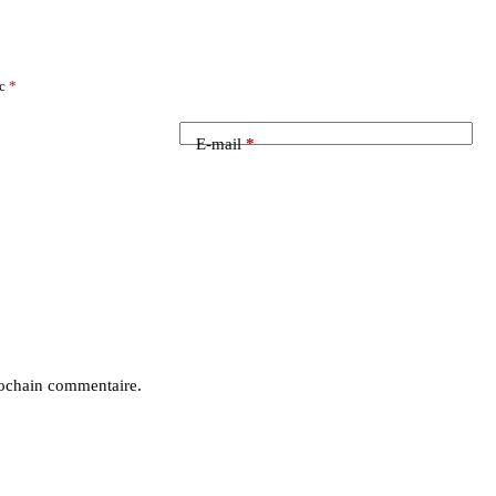
ec
*
E-mail
*
rochain commentaire.