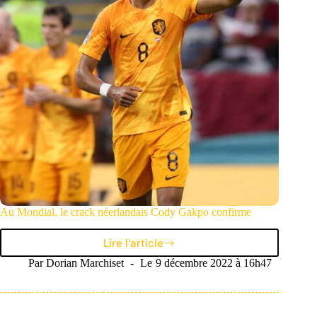
assure
le
show
Au Mondial, le crack néerlandais Cody Gakpo confirme
Lire l'article
Au
Mondial,
Par
Dorian Marchiset
Le
9 décembre 2022 à 16h47
le
crack
néerlandais
Cody