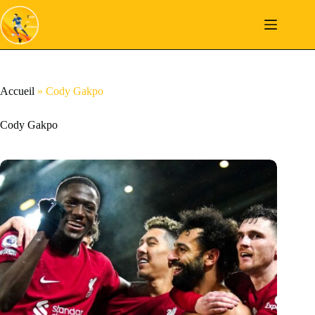
Passer
au
contenu
Accueil
»
Cody Gakpo
Cody Gakpo