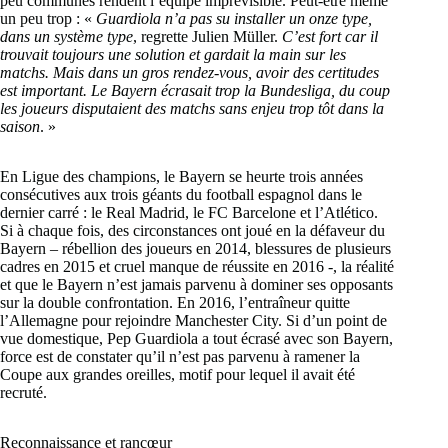
peu communes rendent l’équipe imprévisible. Peut-être même
un peu trop : «
Guardiola n’a pas su installer un onze type,
dans un système type
, regrette Julien Müller.
C’est fort car il
trouvait toujours une solution et gardait la main sur les
matchs. Mais dans un gros rendez-vous, avoir des certitudes
est important. Le Bayern écrasait trop la Bundesliga, du coup
les joueurs disputaient des matchs sans enjeu trop tôt dans la
saison
. »
En Ligue des champions, le Bayern se heurte trois années
consécutives aux trois géants du football espagnol dans le
dernier carré : le Real Madrid, le FC Barcelone et l’Atlético.
Si à chaque fois, des circonstances ont joué en la défaveur du
Bayern – rébellion des joueurs en 2014, blessures de plusieurs
cadres en 2015 et cruel manque de réussite en 2016 -, la réalité
et que le Bayern n’est jamais parvenu à dominer ses opposants
sur la double confrontation. En 2016, l’entraîneur quitte
l’Allemagne pour rejoindre Manchester City. Si d’un point de
vue domestique, Pep Guardiola a tout écrasé avec son Bayern,
force est de constater qu’il n’est pas parvenu à ramener la
Coupe aux grandes oreilles, motif pour lequel il avait été
recruté.
Reconnaissance et rancœur