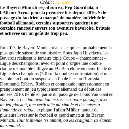
Crédit :
Eurosport
Le Bayern Munich reçoit son ex, Pep Guardiola, à
l’Allianz Arena pour la première fois depuis 2016. Si le
passage du tacticien a marqué de manière indélébile le
football allemand, certains supporters gardent une
certaine rancœur envers son aventure bavaroise, brutale
et achevée sur un goût de trop peu.
En 2013, le Bayern Munich réalise ce qui est probablement la
plus grande saison de son histoire. Sous Jupp Heyckens, les
Bavarois réalisent le fameux triplé Coupe – championnat –
Ligue des champions, avec en point d’orgue une double
claque mémorable infligée au FC Barcelone en demi-finale de
Ligue des champions (7-0 sur la double confrontation) et une
victoire au bout du suspense en finale face au Borussia
Dortmund. Ribéry, Robben et compagnie impressionnent en
pratiquement un jeu typiquement allemand du début des
années 2010, hérité en partie du passage de Louis Van Gaal en
Bavière. «
Le club avait tout écrasé sur notre passage, avec
un jeu plaisant, une verticalité maximale et des mises à
l’amende en rafale
, explique
Julien Müller
, auteur de
plusieurs livres sur le football et grand amateur du Bayern
Munich.
Tout le monde les aimait, ou les craignait. Ils étaient
au sommet.
»