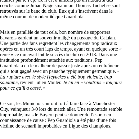
coachs comme Julian Nagelsmann ou Thomas Tuchel se sont
retrouvés sur le banc du club. Eux qui s’inscrivent dans le
même courant de modernité que Guardiola.
Mais en parallèle de tout cela, bon nombre de supporters
bavarois gardent un souvenir mitigé du passage du Catalan.
Une partie des fans regrettent les changements trop radicaux
opérés en un très court laps de temps, ayant en quelque sorte «
renié » ce qui avait fait le succès du club en 2013. Dans une
institution profondément attachée aux traditions, Pep
Guardiola a eu le malheur de passer juste après un entraîneur
qui a tout gagné avec un panache typiquement germanique. «
La rupture avec le style Heynckes a été trop violente, trop
soudaine
, revient Julien Müller.
Je lui en « voudrais » toujours
pour ce qu’il a cassé
. »
Ce soir, les Munichois auront fort à faire face à Manchester
City, vainqueur 3-0 lors du match aller. Une remontada semble
improbable, mais le Bayern peut se donner de l’espoir en
connaissance de cause : Pep Guardiola a été plus d’une fois
victime de scenarii improbables en Ligue des champions.