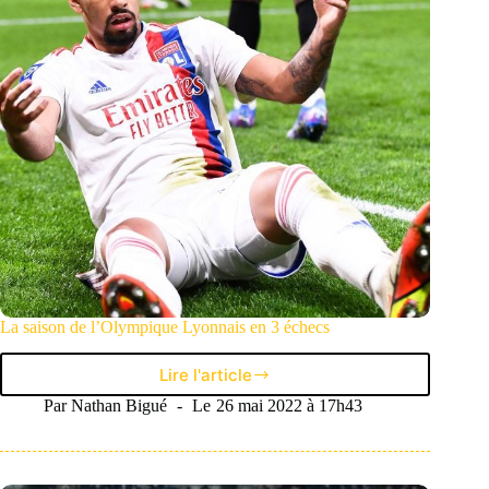
La saison de l’Olympique Lyonnais en 3 échecs
Lire l'article
La
saison
Par
Nathan Bigué
Le
26 mai 2022 à 17h43
de
l’Olympique
Lyonnais
en