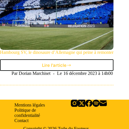
Hambourg SV, le dinosaure d’Allemagne qui peine à remonter
Lire l'article
Hambourg
SV,
Par
Dorian Marchiset
Le
16 décembre 2023 à 14h00
le
dinosaure
d’Allemagne
qui
peine
Mentions légales
à
Politique de
remonter
confidentialité
Contact
Copyright © 2026 Toile du Footeux