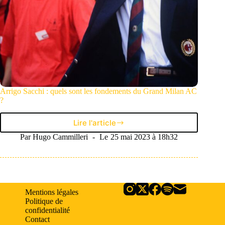
Arrigo Sacchi : quels sont les fondements du Grand Milan AC
?
Lire l'article
Arrigo
Sacchi
Par
Hugo Cammilleri
Le
25 mai 2023 à 18h32
:
quels
sont
les
fondements
Mentions légales
du
Politique de
Grand
confidentialité
Milan
Contact
AC