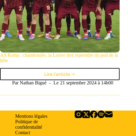
AS Roma : chamboulée, la Louve doit reprendre du poil de la
bête
Lire l'article
AS
Roma
Par
Nathan Bigué
Le
21 septembre 2024 à 14h00
:
chamboulée,
la
Louve
doit
Mentions légales
reprendre
Politique de
du
confidentialité
poil
Contact
de