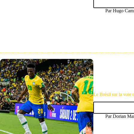
Par
Hugo Camm
Le Brésil sur la voie 
Par
Dorian Mar