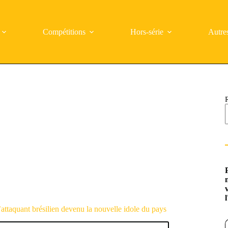
Compétitions
Hors-série
Autre
’attaquant brésilien devenu la nouvelle idole du pays
Saisi