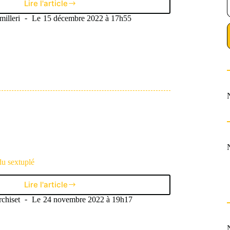
Lire l'article
Qui
est
illeri
Le
15 décembre 2022 à 17h55
Richarlison,
l’attaquant
brésilien
devenu
la
nouvelle
idole
du
pays
du sextuplé
Lire l'article
Le
Brésil
chiset
Le
24 novembre 2022 à 19h17
sur
la
voie