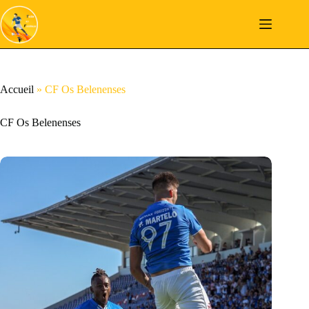
Passer
au
contenu
Accueil
»
CF Os Belenenses
CF Os Belenenses