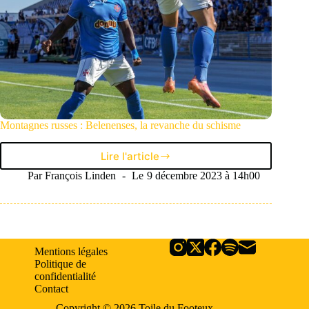
Montagnes russes : Belenenses, la revanche du schisme
Lire l'article
Montagnes
russes
Par
François Linden
Le
9 décembre 2023 à 14h00
:
Belenenses,
la
revanche
du
Mentions légales
schisme
Politique de
confidentialité
Contact
Copyright © 2026 Toile du Footeux