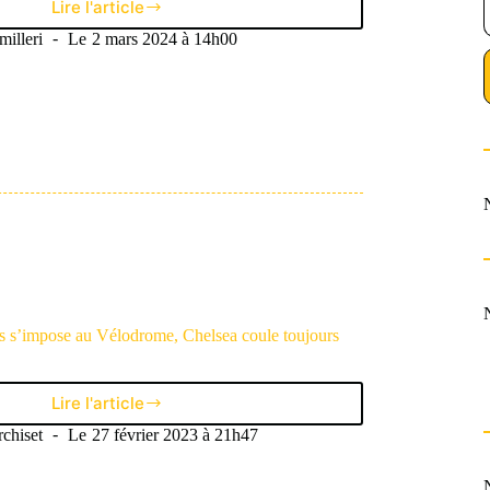
Lire l'article
Maurizio
Sarri,
illeri
Le
2 mars 2024 à 14h00
l’ancien
banquier
à
l’origine
du
magnifique
«
Sarriball
»
is s’impose au Vélodrome, Chelsea coule toujours
Lire l'article
Road-
trip
chiset
Le
27 février 2023 à 21h47
N°20 :
Paris