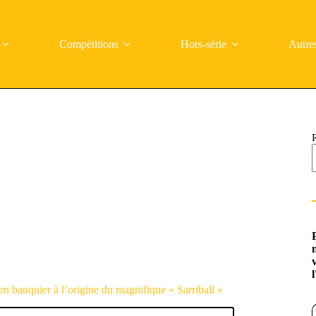
Compétitions
Hors-série
Autre
ien banquier à l’origine du magnifique « Sarriball »
Saisi