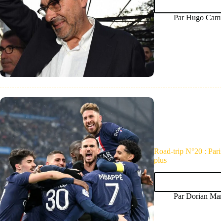
Par
Hugo Camm
Road-trip N°20 : Par
plus
Par
Dorian Mar