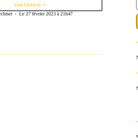
Lire l'article
Road-
trip
chiset
Le
27 février 2023 à 21h47
N°20 :
Paris
s’impose
au
Vélodrome,
Chelsea
coule
toujours
plus