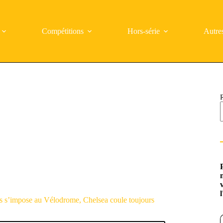
Compétitions
Hors-série
Autre
is s’impose au Vélodrome, Chelsea coule toujours
Saisi