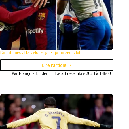
En tribunes : Barcelone, plus qu’un seul club
Lire l'article
En
tribunes
Par
François Linden
Le
23 décembre 2023 à 14h00
:
Barcelone,
plus
qu’un
seul
club