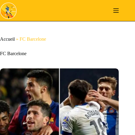
Passer
au
contenu
Accueil
»
FC Barcelone
FC Barcelone