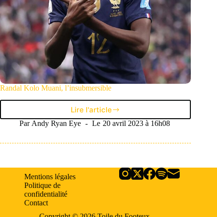
Randal Kolo Muani, l’insubmersible
Lire l'article
Randal
Kolo
Par
Andy Ryan Eye
Le
20 avril 2023 à 16h08
Muani,
l’insubmersible
Mentions légales
Politique de
confidentialité
Contact
Copyright © 2026 Toile du Footeux