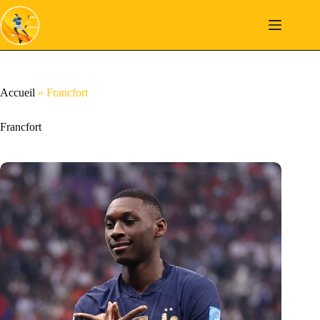
Passer
au
contenu
Accueil
»
Francfort
Francfort