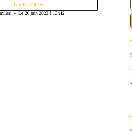
Lire l'article
Le
Mensuel
illeri
Le
20 juin 2023 à 13h42
de
Mai
:
Les
Français
à
l’honneur
et
un
Grand
Prix
aux
allures
sans
suspense