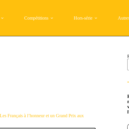
Compétitions
Hors-série
Autre
Les Français à l’honneur et un Grand Prix aux
Saisi