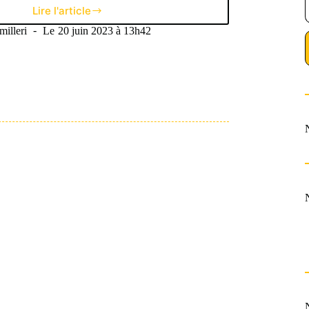
Lire l'article
Le
Mensuel
illeri
Le
20 juin 2023 à 13h42
de
Mai
:
Les
Français
à
l’honneur
et
un
Grand
Prix
aux
allures
sans
suspense