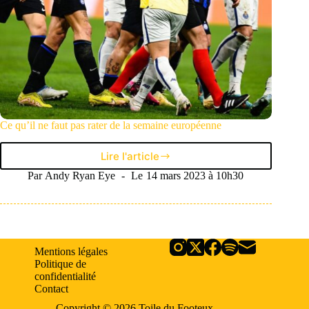
Ce qu’il ne faut pas rater de la semaine européenne
Lire l'article
Ce
qu’il
Par
Andy Ryan Eye
Le
14 mars 2023 à 10h30
ne
faut
pas
rater
de
Mentions légales
la
Politique de
semaine
confidentialité
européenne
Contact
Copyright © 2026 Toile du Footeux