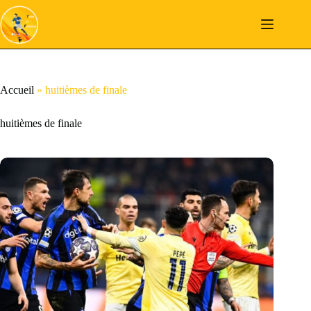
Passer
au
contenu
Accueil
»
huitièmes de finale
huitièmes de finale