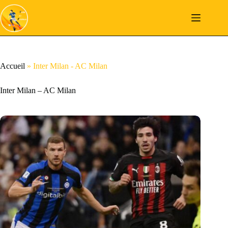
Passer
au
contenu
Accueil
»
Inter Milan - AC Milan
Inter Milan – AC Milan