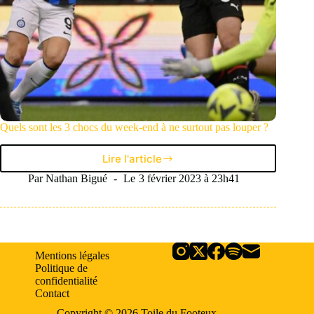
Quels sont les 3 chocs du week-end à ne surtout pas louper ?
Lire l'article
Quels
sont
Par
Nathan Bigué
Le
3 février 2023 à 23h41
les
3
chocs
du
week-
Mentions légales
end
Politique de
à
confidentialité
ne
Contact
surtout
pas
Copyright © 2026 Toile du Footeux