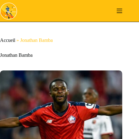
Passer
au
contenu
Accueil
»
Jonathan Bamba
Jonathan Bamba