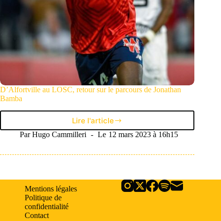
D’Alfortville au LOSC, retour sur le parcours de Jonathan
Bamba
Lire l'article
D’Alfortville
au
Par
Hugo Cammilleri
Le
12 mars 2023 à 16h15
LOSC,
retour
sur
le
parcours
Mentions légales
de
Politique de
Jonathan
confidentialité
Bamba
Contact