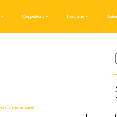
Compétitions
Hors-série
Autre
vol d’un Super Eagle
Saisi