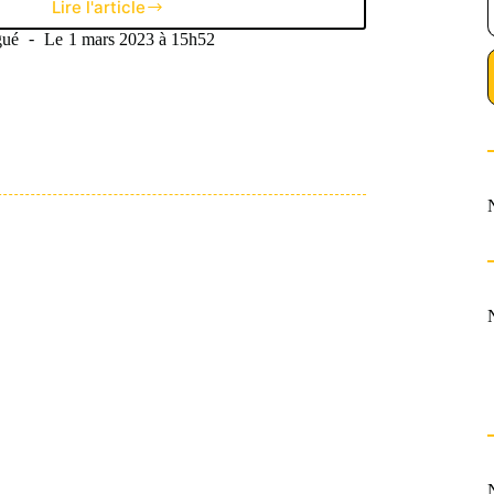
Lire l'article
Victor
Osimhen,
gué
Le
1 mars 2023 à 15h52
l’envol
d’un
Super
Eagle