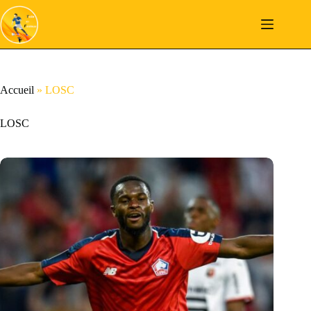
Passer
au
contenu
Accueil
»
LOSC
LOSC