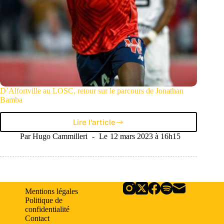
D’Alfortville au LOSC, retour sur le parcours de Jonathan
Bamba
Lire l'article
D’Alfortville
au
Par
Hugo Cammilleri
Le
12 mars 2023 à 16h15
LOSC,
retour
sur
le
parcours
Mentions légales
de
Politique de
Jonathan
confidentialité
Bamba
Contact