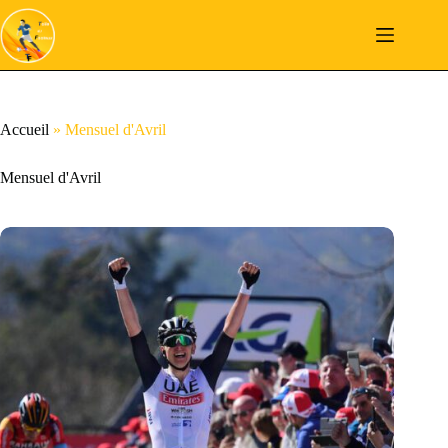
Passer
au
contenu
Accueil
»
Mensuel d'Avril
Mensuel d'Avril