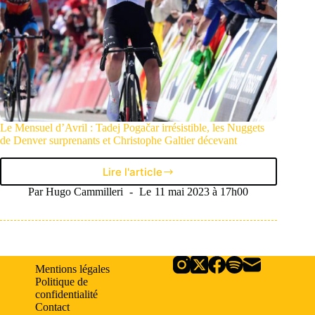
Le Mensuel d’Avril : Tadej Pogačar irrésistible, les Nuggets
de Denver surprenants et Christophe Galtier décevant
Lire l'article
Le
Mensuel
Par
Hugo Cammilleri
Le
11 mai 2023 à 17h00
d’Avril
:
Tadej
Pogačar
irrésistible,
Mentions légales
les
Politique de
Nuggets
confidentialité
de
Contact
Denver