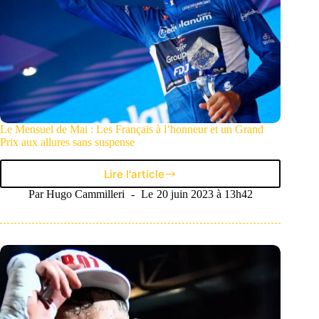
Le Mensuel de Mai : Les Français à l’honneur et un Grand
Prix aux allures sans suspense
Lire l'article
Le
Mensuel
Par
Hugo Cammilleri
Le
20 juin 2023 à 13h42
de
Mai
:
Les
Français
à
l’honneur
et
un