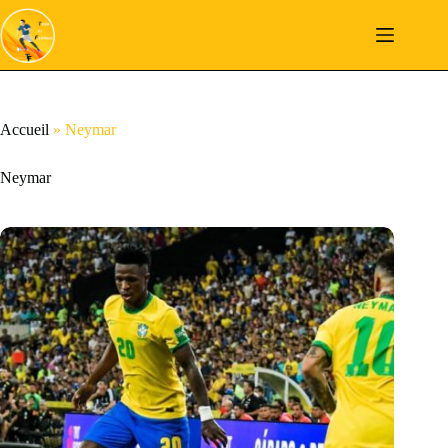
Passer
au
contenu
Accueil
»
Neymar
Neymar