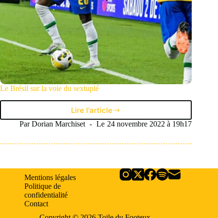
Le Brésil sur la voie du sextuplé
Lire l'article
Le
Brésil
Par
Dorian Marchiset
Le
24 novembre 2022 à 19h17
sur
la
voie
du
sextuplé
Mentions légales
Politique de
confidentialité
Contact
Copyright © 2026 Toile du Footeux