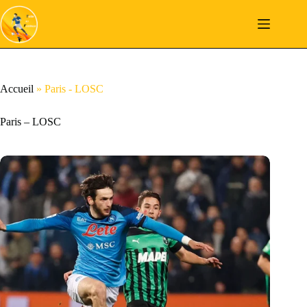
Passer
au
contenu
Accueil
»
Paris - LOSC
Paris – LOSC