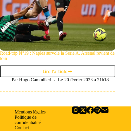
Road-trip N°19 : Naples survole la Serie A, Arsenal revient de
loin
Lire l'article
Road-
trip
Par
Hugo Cammilleri
Le
20 février 2023 à 21h18
N°19
:
Naples
survole
la
Mentions légales
Serie
Politique de
A,
confidentialité
Arsenal
Contact
revient