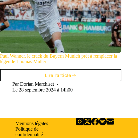
Paul Wanner, le crack du Bayern Munich prêt à remplacer la
légende Thomas Müller
Lire l'article
Paul
Wanner,
Par
Dorian Marchiset
le
Le
28 septembre 2024 à 14h00
crack
du
Bayern
Munich
prêt
Mentions légales
à
Politique de
remplacer
confidentialité
la