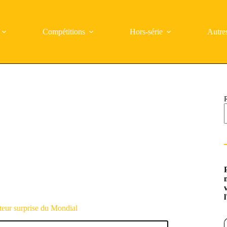
Compétitions
Hors-série
Autre
teur surprise du Mondial
Saisi