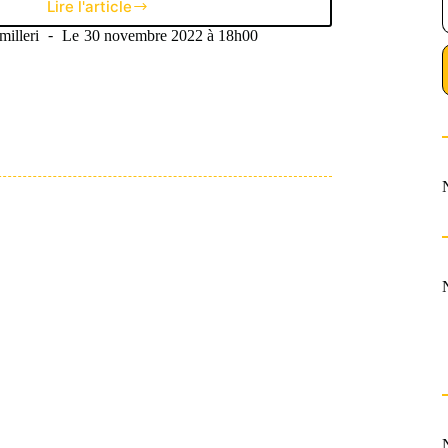
Lire l'article
Enner
Valencia,
illeri
Le
30 novembre 2022 à 18h00
le
buteur
surprise
du
Mondial