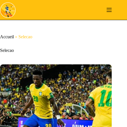
Passer
au
contenu
Accueil
»
Selecao
Selecao