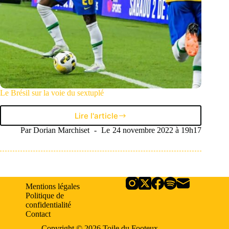
Le Brésil sur la voie du sextuplé
Lire l'article
Le
Brésil
Par
Dorian Marchiset
Le
24 novembre 2022 à 19h17
sur
la
voie
du
sextuplé
Mentions légales
Politique de
confidentialité
Contact
Copyright © 2026 Toile du Footeux