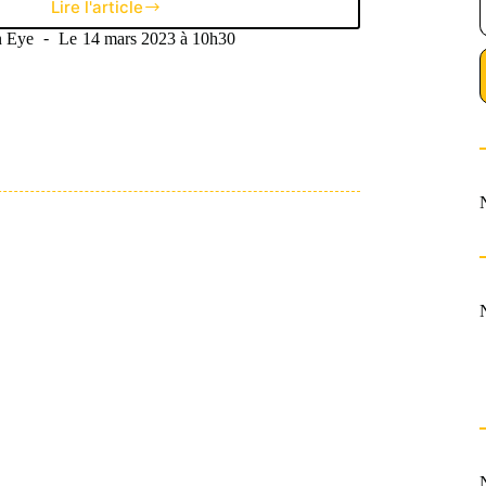
Lire l'article
Ce
qu’il
 Eye
Le
14 mars 2023 à 10h30
ne
faut
pas
rater
de
la
semaine
européenne