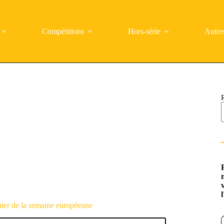
Compétitions
Hors-série
Autre
rater de la semaine européenne
Saisi