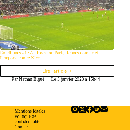
En tribunes #1 : Au Roazhon Park, Rennes domine et
l’emporte contre Nice
Lire l'article
En
tribunes
Par
Nathan Bigué
Le
3 janvier 2023 à 15h44
#1
:
Au
Roazhon
Park,
Mentions légales
Rennes
Politique de
domine
confidentialité
et
Contact
l’emporte