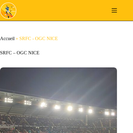
Passer
au
contenu
Accueil
»
SRFC - OGC NICE
SRFC – OGC NICE