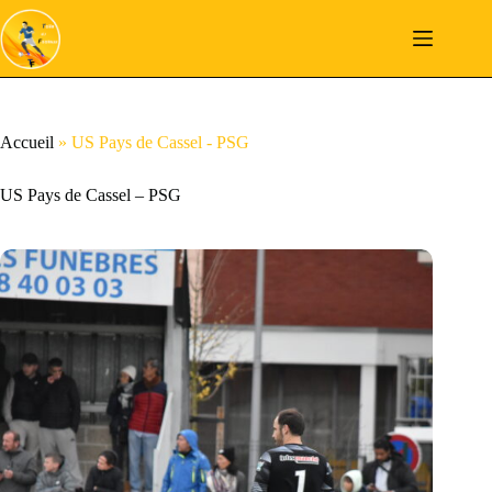
Passer
au
contenu
Accueil
»
US Pays de Cassel - PSG
US Pays de Cassel – PSG