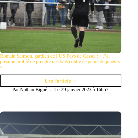
Romain Samson, gardien de l’US Pays de Cassel : « J’ai
presque profité de prendre des buts contre ce genre de joueurs
»
Lire l'article
Romain
Samson,
Par
Nathan Bigué
Le
29 janvier 2023 à 16h57
gardien
de
l’US
Pays
de
Cassel
:
«