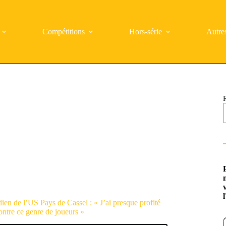
Compétitions
Hors-série
Autre
en de l’US Pays de Cassel : « J’ai presque profité
ontre ce genre de joueurs »
Saisi