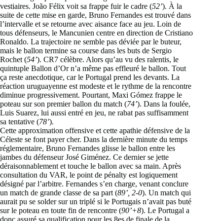
vestiaires. João Félix voit sa frappe fuir le cadre (
52’
). À la
suite de cette mise en garde, Bruno Fernandes est trouvé dans
l’intervalle et se retourne avec aisance face au jeu. Loin de
tous défenseurs, le Mancunien centre en direction de Cristiano
Ronaldo. La trajectoire ne semble pas déviée par le buteur,
mais le ballon termine sa course dans les buts de Sergio
Rochet (
54’
). CR7 célèbre. Alors qu’au vu des ralentis, le
quintuple Ballon d’Or n’a même pas effleuré le ballon. Tout
ça reste anecdotique, car le Portugal prend les devants. La
réaction uruguayenne est modeste et le rythme de la rencontre
diminue progressivement. Pourtant, Maxi Gómez frappe le
poteau sur son premier ballon du match (
74’
). Dans la foulée,
Luis Suarez, lui aussi entré en jeu, ne rabat pas suffisamment
sa tentative (
78’
).
Cette approximation offensive et cette apathie défensive de la
Céleste se font payer cher. Dans la dernière minute du temps
réglementaire, Bruno Fernandes glisse le ballon entre les
jambes du défenseur José Giménez. Ce dernier se jette
déraisonnablement et touche le ballon avec sa main. Après
consultation du VAR, le point de pénalty est logiquement
désigné par l’arbitre. Fernandes s’en charge, venant conclure
un match de grande classe de sa part (
89’, 2-0
). Un match qui
aurait pu se solder sur un triplé si le Portugais n’avait pas buté
sur le poteau en toute fin de rencontre (
90’+8
). Le Portugal a
donc assuré sa qualification pour les 8es de finale de la