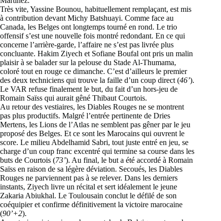
Martínez.
Très vite, Yassine Bounou, habituellement remplaçant, est mis
à contribution devant Michy Batshuayi. Comme face au
Canada, les Belges ont longtemps tourné en rond. Le trio
offensif s’est une nouvelle fois montré redondant. En ce qui
concerne l’arrière-garde, l’affaire ne s’est pas livrée plus
concluante. Hakim Ziyech et Sofiane Boufal ont pris un malin
plaisir à se balader sur la pelouse du Stade Al-Thumama,
coloré tout en rouge ce dimanche. C’est d’ailleurs le premier
des deux techniciens qui trouve la faille d’un coup direct (
46’
).
Le VAR refuse finalement le but, du fait d’un hors-jeu de
Romain Saïss qui aurait gêné Thibaut Courtois.
Au retour des vestiaires, les Diables Rouges ne se montrent
pas plus productifs. Malgré l’entrée pertinente de Dries
Mertens, les Lions de l’Atlas ne semblent pas gêner par le jeu
proposé des Belges. Et ce sont les Marocains qui ouvrent le
score. Le milieu Abdelhamid Sabri, tout juste entré en jeu, se
charge d’un coup franc excentré qui termine sa course dans les
buts de Courtois (
73’
). Au final, le but a été accordé à Romain
Saïss en raison de sa légère déviation. Secoués, les Diables
Rouges ne parviennent pas à se relever. Dans les derniers
instants, Ziyech livre un récital et sert idéalement le jeune
Zakaria Abiukhal. Le Toulousain conclut le défilé de son
coéquipier et confirme définitivement la victoire marocaine
(
90’+2
).