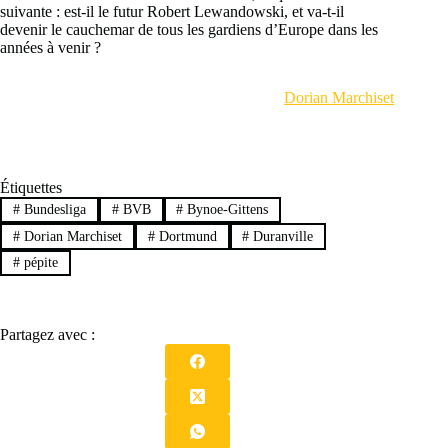
suivante : est-il le futur Robert Lewandowski, et va-t-il
devenir le cauchemar de tous les gardiens d’Europe dans les
années à venir ?
Dorian Marchiset
Étiquettes
#
Bundesliga
#
BVB
#
Bynoe-Gittens
#
Dorian Marchiset
#
Dortmund
#
Duranville
#
pépite
Partagez avec :