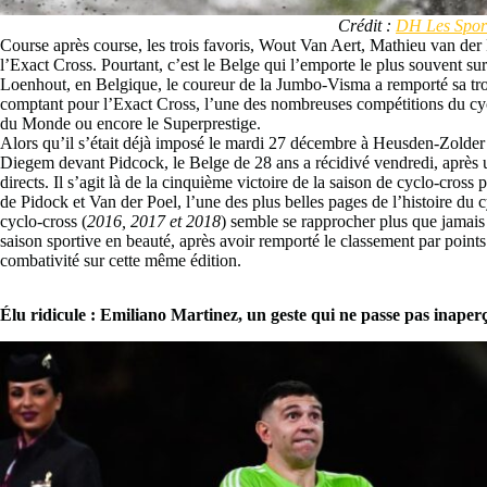
Crédit :
DH Les Spor
Course après course, les trois favoris, Wout Van Aert, Mathieu van der 
l’Exact Cross. Pourtant, c’est le Belge qui l’emporte le plus souvent s
Loenhout, en Belgique, le coureur de la Jumbo-Visma a remporté sa tro
comptant pour l’Exact Cross, l’une des nombreuses compétitions du cy
du Monde ou encore le Superprestige.
Alors qu’il s’était déjà imposé le mardi 27 décembre à Heusden-Zolder
Diegem devant Pidcock, le Belge de 28 ans a récidivé vendredi, après u
directs. Il s’agit là de la cinquième victoire de la saison de cyclo-cros
de Pidock et Van der Poel, l’une des plus belles pages de l’histoire du 
cyclo-cross (
2016, 2017 et 2018
) semble se rapprocher plus que jamais
saison sportive en beauté, après avoir remporté le classement par points
combativité sur cette même édition.
Élu ridicule : Emiliano Martinez, un geste qui ne passe pas inaper