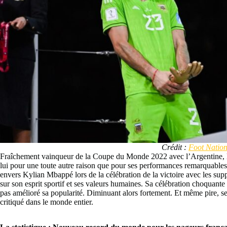
Crédit :
Foot Nation
Fraîchement vainqueur de la Coupe du Monde 2022 avec l’Argentine, le 
lui pour une toute autre raison que pour ses performances remarquables
envers Kylian Mbappé lors de la célébration de la victoire avec les suppo
sur son esprit sportif et ses valeurs humaines. Sa célébration choquante
pas amélioré sa popularité. Diminuant alors fortement. Et même pire, ses
critiqué dans le monde entier.