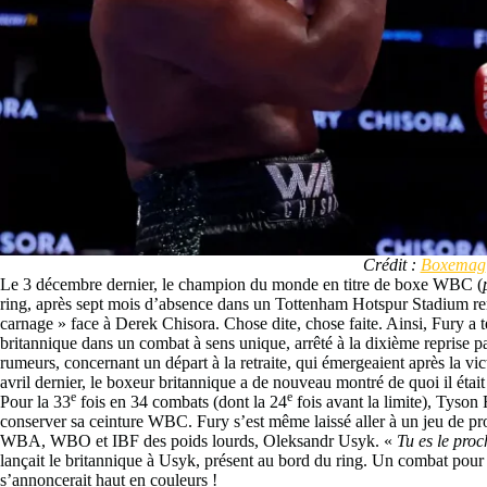
Crédit :
Boxemag
Le 3 décembre dernier, le champion du monde en titre de boxe WBC (
ring, après sept mois d’absence dans un Tottenham Hotspur Stadium re
carnage » face à Derek Chisora. Chose dite, chose faite. Ainsi, Fury a t
britannique dans un combat à sens unique, arrêté à la dixième reprise par
rumeurs, concernant un départ à la retraite, qui émergeaient après la v
avril dernier, le boxeur britannique a de nouveau montré de quoi il étai
e
e
Pour la 33
fois en 34 combats (dont la 24
fois avant la limite), Tyson
conserver sa ceinture WBC. Fury s’est même laissé aller à un jeu de pro
WBA, WBO et IBF des poids lourds, Oleksandr Usyk. «
Tu es le proc
lançait le britannique à Usyk, présent au bord du ring. Un combat pour 
s’annoncerait haut en couleurs !