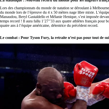
La statistique : Nouveau record du monde pour les nageurs frança
Lors des championnats du monde de natation se déroulant à Melbourne, 
du monde lors de l’épreuve du 4 x 50 mètres nage libre mixte. L’équi
Manaudou, Beryl Gastaldello et Mélanie Henique, s’est imposée devant 
temps record ! Il aura fallu 1’27’’33 aux quatre athlètes français pour bo
quatre ans à l’équipe américaine, détentrice du précédent record.
Le combat : Pour Tyson Fury, la retraite n’est pas pour tout de sui