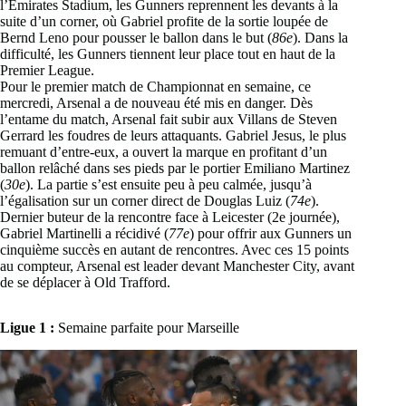
l’Emirates Stadium, les Gunners reprennent les devants à la
suite d’un corner, où Gabriel profite de la sortie loupée de
Bernd Leno pour pousser le ballon dans le but (
86e
). Dans la
difficulté, les Gunners tiennent leur place tout en haut de la
Premier League.
Pour le premier match de Championnat en semaine, ce
mercredi, Arsenal a de nouveau été mis en danger. Dès
l’entame du match, Arsenal fait subir aux Villans de Steven
Gerrard les foudres de leurs attaquants. Gabriel Jesus, le plus
remuant d’entre-eux, a ouvert la marque en profitant d’un
ballon relâché dans ses pieds par le portier Emiliano Martinez
(
30e
). La partie s’est ensuite peu à peu calmée, jusqu’à
l’égalisation sur un corner direct de Douglas Luiz (
74e
).
Dernier buteur de la rencontre face à Leicester (2e journée),
Gabriel Martinelli a récidivé (
77e
) pour offrir aux Gunners un
cinquième succès en autant de rencontres. Avec ces 15 points
au compteur, Arsenal est leader devant Manchester City, avant
de se déplacer à Old Trafford.
Ligue 1 :
Semaine parfaite pour Marseille