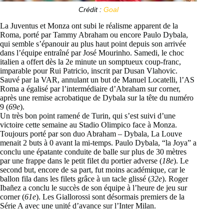
Crédit :
Goal
La Juventus et Monza ont subi le réalisme apparent de la
Roma, porté par Tammy Abraham ou encore Paulo Dybala,
qui semble s’épanouir au plus haut point depuis son arrivée
dans l’équipe entraîné par José Mourinho. Samedi, le choc
italien a offert dès la 2e minute un somptueux coup-franc,
imparable pour Rui Patricio, inscrit par Dusan Vlahovic.
Sauvé par la VAR, annulant un but de Manuel Locatelli, l’AS
Roma a égalisé par l’intermédiaire d’Abraham sur corner,
après une remise acrobatique de Dybala sur la tête du numéro
9 (
69e
).
Un très bon point ramené de Turin, qui s’est suivi d’une
victoire cette semaine au Stadio Olimpico face à Monza.
Toujours porté par son duo Abraham – Dybala, La Louve
menait 2 buts à 0 avant la mi-temps. Paulo Dybala, “la Joya” a
conclu une épatante conduite de balle sur plus de 30 mètres
par une frappe dans le petit filet du portier adverse (
18e
). Le
second but, encore de sa part, fut moins académique, car le
ballon fila dans les filets grâce à un tacle glissé (
32e
). Roger
Ibañez a conclu le succès de son équipe à l’heure de jeu sur
corner (
61e
). Les Giallorossi sont désormais premiers de la
Série A avec une unité d’avance sur l’Inter Milan.