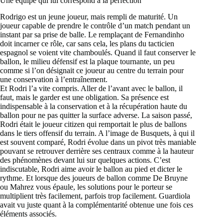
Une équipe qui lui correspond à la perfection
Rodrigo est un jeune joueur, mais rempli de maturité. Un
joueur capable de prendre le contrôle d’un match pendant un
instant par sa prise de balle. Le remplaçant de Fernandinho
doit incarner ce rôle, car sans cela, les plans du tacticien
espagnol se voient vite chamboulés. Quand il faut conserver le
ballon, le milieu défensif est la plaque tournante, un peu
comme si l’on désignait ce joueur au centre du terrain pour
une conservation à l’entraînement.
Et Rodri l’a vite compris. Aller de l’avant avec le ballon, il
faut, mais le garder est une obligation. Sa présence est
indispensable à la conservation et à la récupération haute du
ballon pour ne pas quitter la surface adverse. La saison passé,
Rodri était le joueur citizen qui remportait le plus de ballons
dans le tiers offensif du terrain. A l’image de Busquets, à qui il
est souvent comparé, Rodri évolue dans un pivot très maniable
pouvant se retrouver derrière ses centraux comme à la hauteur
des phénomènes devant lui sur quelques actions. C’est
indiscutable, Rodri aime avoir le ballon au pied et dicter le
rythme. Et lorsque des joueurs de ballon comme De Bruyne
ou Mahrez vous épaule, les solutions pour le porteur se
multiplient très facilement, parfois trop facilement. Guardiola
avait vu juste quant à la complémentarité obtenue une fois ces
éléments associés.