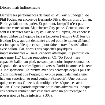
Discret, mais indispensable
Derrière les performances de haut vol d’Ilkay Gundogan, de
Phil Foden, ou encore de Bernardo Silva, depuis plus d’un an,
Rodrigo fait moins parler. Et pourtant, lorsqu’il n’est pas
titulaire cette saison, Manchester City peine. Cette saison, ce
sont les défaites face à Crystal Palace et Leipzig, ou encore le
déséquilibre de l’équipe face à Leicester (victoire 6-3) lors du
Boxing Day, qui ont démontré à quel point le milieu défensif
est indispensable que ce soit pour faire le travail sans ballon ou
avec ballon. Car, hormis des capacités physiques
impressionnantes – 1m91, capacité athlétique : il parcourt en
moyenne 11,7 km par rencontre en C1 (So Foot) – ses
capacités ballon au pied, ne sont pas moins impressionnantes.
Capable de casser les lignes adverses, Rodri incarne ce facteur
X indispensable. La preuve avec ses heatmaps depuis plus de
2 ans montrant que l’espagnol évolue principalement à une
hauteur supérieur au rond central (Skysports). Une position
qui permet aux Citizens de multiplier les séquences avec
ballon. Chose parfois rageante pour leurs adversaires, lorsque
ces derniers rentrent aux vestiaires avec un pourcentage de
possession de balle inférieur à 30%.