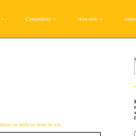
Compétitions
Hors-série
Autre
llaert, un derby en dents de scie
Saisi