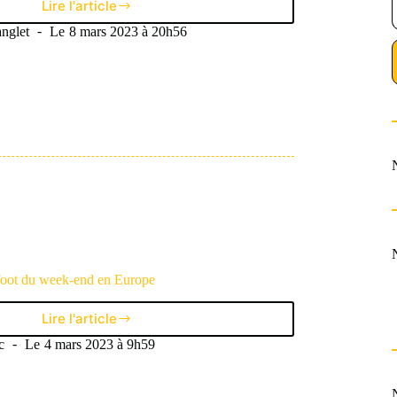
Lire l'article
En
tribunes
nglet
Le
8 mars 2023 à 20h56
#4
:
À
Bollaert,
un
derby
en
dents
de
scie
foot du week-end en Europe
Lire l'article
Les
incontournables
c
Le
4 mars 2023 à 9h59
foot
du
week-