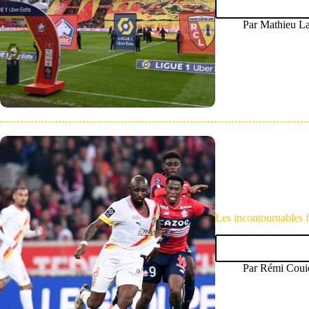
Par
Mathieu La
Les incontournables 
Par
Rémi Coui