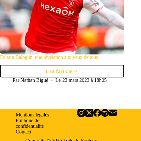
Folarin Balogun, une révélation aux yeux de tous
Lire l'article
Folarin
Balogun,
Par
Nathan Bigué
Le
23 mars 2023 à 18h05
une
révélation
aux
yeux
de
Mentions légales
tous
Politique de
confidentialité
Contact
Copyright © 2026 Toile du Footeux