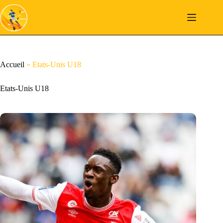
Passer
au
contenu
Accueil
»
Etats-Unis U18
Etats-Unis U18