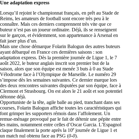
Une adaptation express
Lorsqu’il rejoint le championnat français, en prêt au Stade de
Reims, les amateurs de football sont encore très peu à le
connaître. Mais ces derniers comprennent très vite que ce
buteur n’est pas un joueur ordinaire. Déjà, ils se renseignent
sur le garçon, et évidemment, son appartenance à Arsenal en
fait jaser plus d’un.
Mais une chose démarque Folarin Balogun des autres buteurs
ayant débarqué en France ces dernières saisons : son
adaptation express. Dès la première journée de Ligue 1, le 7
août 2022, le buteur anglais inscrit son premier but de la
saison, alors que son équipe est menée 3 buts à 0 au Stade
Vélodrome face à l’Olympique de Marseille. Le numéro 29
s’impose dès les semaines suivantes. Ce dernier marque lors
des deux rencontres suivantes disputées par son équipe, face à
Clermont et Strasbourg. On est alors le 21 août et son potentiel
détonne déjà.
Opportuniste de la tête, agile balle au pied, tranchant dans ses
courses, Folarin Balogun affiche toutes les caractéristiques qui
font grimper les supporters rémois dans l’affolement. Un
remue-ménage provoqué par le fait de détenir une pépite entre
les mains, notamment entre celles d’Oscar Garcia. L’Espagnol
e
claque finalement la porte après la 10
journée de Ligue 1 et
un match nul obtenu face au PSG (
0-0
).