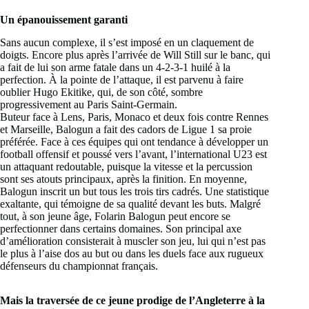
Un épanouissement garanti
Sans aucun complexe, il s’est imposé en un claquement de
doigts. Encore plus après l’arrivée de Will Still sur le banc, qui
a fait de lui son arme fatale dans un 4-2-3-1 huilé à la
perfection. À la pointe de l’attaque, il est parvenu à faire
oublier Hugo Ekitike, qui, de son côté, sombre
progressivement au Paris Saint-Germain.
Buteur face à Lens, Paris, Monaco et deux fois contre Rennes
et Marseille, Balogun a fait des cadors de Ligue 1 sa proie
préférée. Face à ces équipes qui ont tendance à développer un
football offensif et poussé vers l’avant, l’international U23 est
un attaquant redoutable, puisque la vitesse et la percussion
sont ses atouts principaux, après la finition. En moyenne,
Balogun inscrit un but tous les trois tirs cadrés. Une statistique
exaltante, qui témoigne de sa qualité devant les buts. Malgré
tout, à son jeune âge, Folarin Balogun peut encore se
perfectionner dans certains domaines. Son principal axe
d’amélioration consisterait à muscler son jeu, lui qui n’est pas
le plus à l’aise dos au but ou dans les duels face aux rugueux
défenseurs du championnat français.
Mais la traversée de ce jeune prodige de l’Angleterre à la