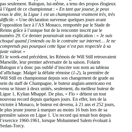
pas seulement. Balogun, lui-même, a tenu des propos élogieux
à l’égard de ce championnat : «
En tant que joueur, je peux
vous le dire, la Ligue 1 est un championnat vraiment très, très
difficile.
» Une déclaration survenue quelques jours avant
l’opposition face à l’AS Monaco, remportée par le Stade de
Reims grâce à l’unique but de la rencontre inscrit par le
numéro 29. Ce dernier poursuivait son explication : «
Je suis
choqué quand j’entends ou lis le contraire sur internet… Je ne
comprends pas pourquoi cette ligue n’est pas respectée à sa
juste valeur.
»
Et le week-end précédent, les Rémois de Will Still retrouvaient
Marseille, leur premier adversaire de la saison. Folarin
Balogun n’a donc pas oublié d’inscrire son nom au tableau
d’affichage. Malgré la défaite rémoise (
1-2
), la première de
Will Still en championnat depuis son changement de grade au
sein du staff de Champagne, le buteur anglais-americano est
venu se hisser à deux unités, seulement, du meilleur buteur de
Ligue 1, Kylian Mbappé. De plus, « Flo » détient un tout
nouveau record depuis quelques jours. En effet, lors de la
victoire à Monaco, le buteur est devenu, à 21 ans et 252 jours,
le plus jeune joueur à marquer au moins 16 buts lors de sa
première saison en Ligue 1. Un record qui tenait bon depuis
l’exercice 1960-1961, lorsque Mohammed Salem évoluait à
Sedan-Torcy.