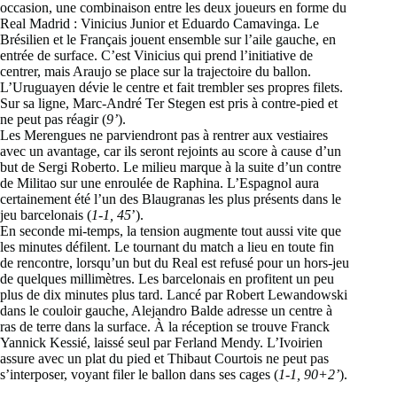
occasion, une combinaison entre les deux joueurs en forme du
Real Madrid : Vinicius Junior et Eduardo Camavinga. Le
Brésilien et le Français jouent ensemble sur l’aile gauche, en
entrée de surface. C’est Vinicius qui prend l’initiative de
centrer, mais Araujo se place sur la trajectoire du ballon.
L’Uruguayen dévie le centre et fait trembler ses propres filets.
Sur sa ligne, Marc-André Ter Stegen est pris à contre-pied et
ne peut pas réagir (
9’
).
Les Merengues ne parviendront pas à rentrer aux vestiaires
avec un avantage, car ils seront rejoints au score à cause d’un
but de Sergi Roberto. Le milieu marque à la suite d’un contre
de Militao sur une enroulée de Raphina. L’Espagnol aura
certainement été l’un des Blaugranas les plus présents dans le
jeu barcelonais (
1-1, 45
’).
En seconde mi-temps, la tension augmente tout aussi vite que
les minutes défilent. Le tournant du match a lieu en toute fin
de rencontre, lorsqu’un but du Real est refusé pour un hors-jeu
de quelques millimètres. Les barcelonais en profitent un peu
plus de dix minutes plus tard. Lancé par Robert Lewandowski
dans le couloir gauche, Alejandro Balde adresse un centre à
ras de terre dans la surface. À la réception se trouve Franck
Yannick Kessié, laissé seul par Ferland Mendy. L’Ivoirien
assure avec un plat du pied et Thibaut Courtois ne peut pas
s’interposer, voyant filer le ballon dans ses cages (
1-1, 90+2’
).