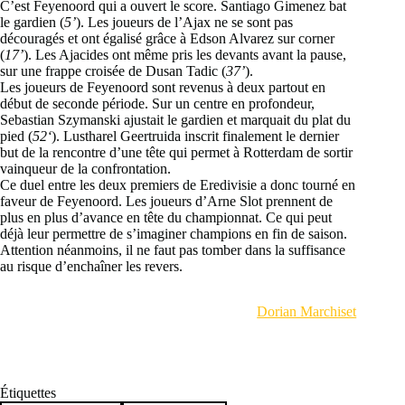
C’est Feyenoord qui a ouvert le score. Santiago Gimenez bat
le gardien (
5’
). Les joueurs de l’Ajax ne se sont pas
découragés et ont égalisé grâce à Edson Alvarez sur corner
(
17’
). Les Ajacides ont même pris les devants avant la pause,
sur une frappe croisée de Dusan Tadic (
37’
).
Les joueurs de Feyenoord sont revenus à deux partout en
début de seconde période. Sur un centre en profondeur,
Sebastian Szymanski ajustait le gardien et marquait du plat du
pied (
52‘
). Lustharel Geertruida inscrit finalement le dernier
but de la rencontre d’une tête qui permet à Rotterdam de sortir
vainqueur de la confrontation.
Ce duel entre les deux premiers de Eredivisie a donc tourné en
faveur de Feyenoord. Les joueurs d’Arne Slot prennent de
plus en plus d’avance en tête du championnat. Ce qui peut
déjà leur permettre de s’imaginer champions en fin de saison.
Attention néanmoins, il ne faut pas tomber dans la suffisance
au risque d’enchaîner les revers.
Dorian Marchiset
Étiquettes