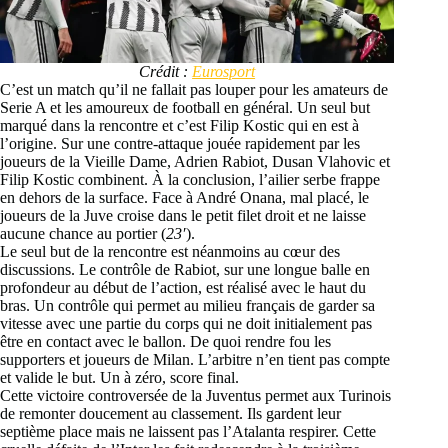
Crédit :
Eurosport
C’est un match qu’il ne fallait pas louper pour les amateurs de
Serie A et les amoureux de football en général. Un seul but
marqué dans la rencontre et c’est Filip Kostic qui en est à
l’origine. Sur une contre-attaque jouée rapidement par les
joueurs de la Vieille Dame, Adrien Rabiot, Dusan Vlahovic et
Filip Kostic combinent. À la conclusion, l’ailier serbe frappe
en dehors de la surface. Face à André Onana, mal placé, le
joueurs de la Juve croise dans le petit filet droit et ne laisse
aucune chance au portier (
23′
).
Le seul but de la rencontre est néanmoins au cœur des
discussions. Le contrôle de Rabiot, sur une longue balle en
profondeur au début de l’action, est réalisé avec le haut du
bras. Un contrôle qui permet au milieu français de garder sa
vitesse avec une partie du corps qui ne doit initialement pas
être en contact avec le ballon. De quoi rendre fou les
supporters et joueurs de Milan. L’arbitre n’en tient pas compte
et valide le but. Un à zéro, score final.
Cette victoire controversée de la Juventus permet aux Turinois
de remonter doucement au classement. Ils gardent leur
septième place mais ne laissent pas l’Atalanta respirer. Cette