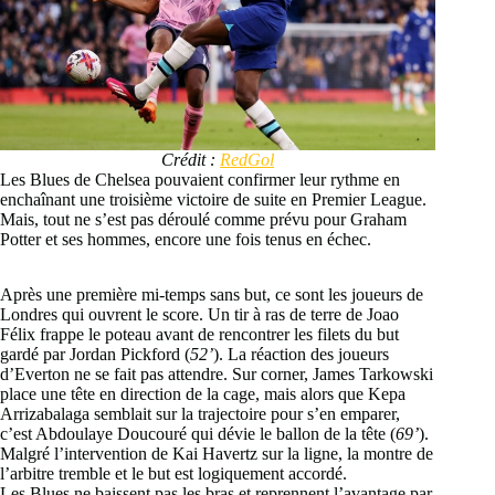
Crédit :
RedGol
Les Blues de Chelsea pouvaient confirmer leur rythme en
enchaînant une troisième victoire de suite en Premier League.
Mais, tout ne s’est pas déroulé comme prévu pour Graham
Potter et ses hommes, encore une fois tenus en échec.
Après une première mi-temps sans but, ce sont les joueurs de
Londres qui ouvrent le score. Un tir à ras de terre de Joao
Félix frappe le poteau avant de rencontrer les filets du but
gardé par Jordan Pickford (
52’
). La réaction des joueurs
d’Everton ne se fait pas attendre. Sur corner, James Tarkowski
place une tête en direction de la cage, mais alors que Kepa
Arrizabalaga semblait sur la trajectoire pour s’en emparer,
c’est Abdoulaye Doucouré qui dévie le ballon de la tête (
69’
).
Malgré l’intervention de Kai Havertz sur la ligne, la montre de
l’arbitre tremble et le but est logiquement accordé.
Les Blues ne baissent pas les bras et reprennent l’avantage par