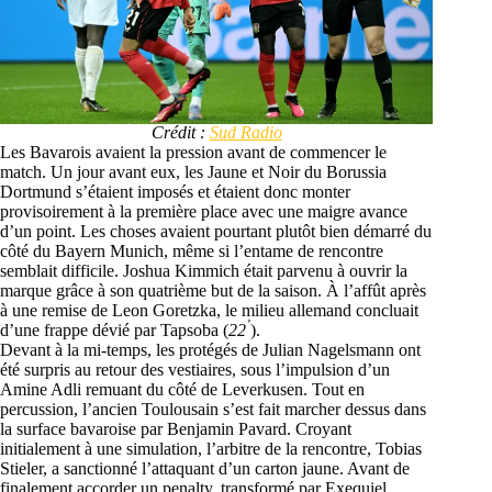
Crédit :
Sud Radio
Les Bavarois avaient la pression avant de commencer le
match. Un jour avant eux, les Jaune et Noir du Borussia
Dortmund s’étaient imposés et étaient donc monter
provisoirement à la première place avec une maigre avance
d’un point. Les choses avaient pourtant plutôt bien démarré du
côté du Bayern Munich, même si l’entame de rencontre
semblait difficile. Joshua Kimmich était parvenu à ouvrir la
marque grâce à son quatrième but de la saison. À l’affût après
à une remise de Leon Goretzka, le milieu allemand concluait
’
d’une frappe dévié par Tapsoba (
22
).
Devant à la mi-temps, les protégés de Julian Nagelsmann ont
été surpris au retour des vestiaires, sous l’impulsion d’un
Amine Adli remuant du côté de Leverkusen. Tout en
percussion, l’ancien Toulousain s’est fait marcher dessus dans
la surface bavaroise par Benjamin Pavard. Croyant
initialement à une simulation, l’arbitre de la rencontre, Tobias
Stieler, a sanctionné l’attaquant d’un carton jaune. Avant de
finalement accorder un penalty, transformé par Exequiel