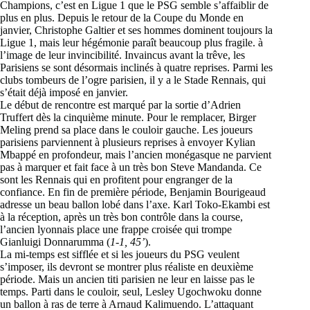
Champions, c’est en Ligue 1 que le PSG semble s’affaiblir de
plus en plus. Depuis le retour de la Coupe du Monde en
janvier, Christophe Galtier et ses hommes dominent toujours la
Ligue 1, mais leur hégémonie paraît beaucoup plus fragile. à
l’image de leur invincibilité. Invaincus avant la trêve, les
Parisiens se sont désormais inclinés à quatre reprises. Parmi les
clubs tombeurs de l’ogre parisien, il y a le Stade Rennais, qui
s’était déjà imposé en janvier.
Le début de rencontre est marqué par la sortie d’Adrien
Truffert dès la cinquième minute. Pour le remplacer, Birger
Meling prend sa place dans le couloir gauche. Les joueurs
parisiens parviennent à plusieurs reprises à envoyer Kylian
Mbappé en profondeur, mais l’ancien monégasque ne parvient
pas à marquer et fait face à un très bon Steve Mandanda. Ce
sont les Rennais qui en profitent pour engranger de la
confiance. En fin de première période, Benjamin Bourigeaud
adresse un beau ballon lobé dans l’axe. Karl Toko-Ekambi est
à la réception, après un très bon contrôle dans la course,
l’ancien lyonnais place une frappe croisée qui trompe
Gianluigi Donnarumma (
1-1, 45’
).
La mi-temps est sifflée et si les joueurs du PSG veulent
s’imposer, ils devront se montrer plus réaliste en deuxième
période. Mais un ancien titi parisien ne leur en laisse pas le
temps. Parti dans le couloir, seul, Lesley Ugochwoku donne
un ballon à ras de terre à Arnaud Kalimuendo. L’attaquant