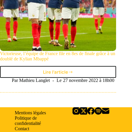
Victorieuse, l’équipe de France file en 8es de finale grâce à un
doublé de Kylian Mbappé
Lire l'article
Victorieuse,
l’équipe
Par
Mathieu Langlet
Le
27 novembre 2022 à 18h00
de
France
file
en
8es
Mentions légales
de
Politique de
finale
confidentialité
grâce
Contact
à