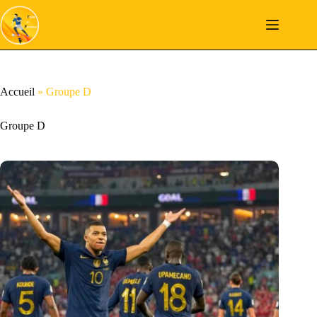
Passer
au
contenu
Accueil
»
Groupe D
Groupe D