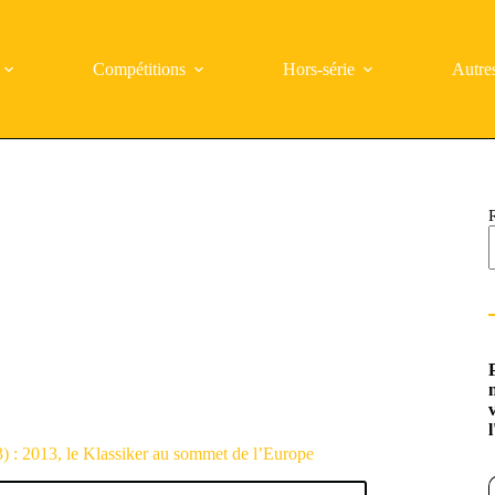
Compétitions
Hors-série
Autre
: 2013, le Klassiker au sommet de l’Europe
Saisi