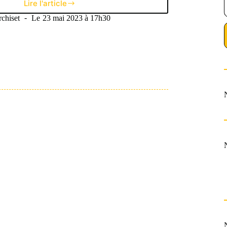
Lire l'article
Come-
back
chiset
Le
23 mai 2023 à 17h30
LDC
(1/3)
:
2013,
le
Klassiker
au
sommet
de
l’Europe