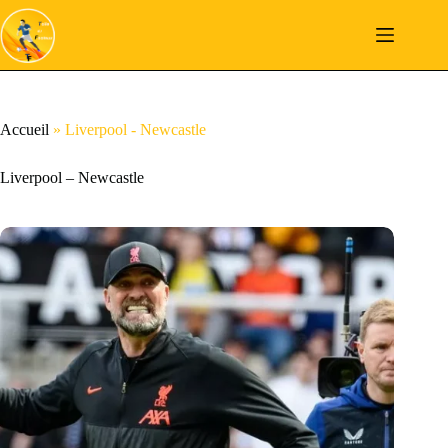
Passer
au
contenu
Accueil
»
Liverpool - Newcastle
Liverpool – Newcastle