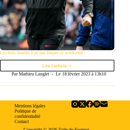
Les trois matchs à ne pas louper ce week-end
Lire l'article
Les
trois
Par
Mathieu Langlet
Le
18 février 2023 à 13h10
matchs
à
ne
pas
louper
Mentions légales
ce
Politique de
week-
confidentialité
end
Contact
Copyright © 2026 Toile du Footeux