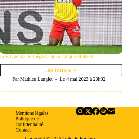
Loïs Openda, le Liégeois qui a conquis Bollaert
Lire l'article
Loïs
Openda,
Par
Mathieu Langlet
Le
4 mai 2023 à 23h02
le
Liégeois
qui
a
conquis
Mentions légales
Bollaert
Politique de
confidentialité
Contact
Copyright © 2026 Toile du Footeux