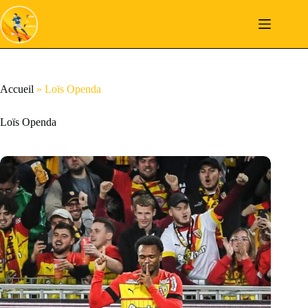
Passer
au
contenu
Accueil
»
Loïs Openda
Loïs Openda