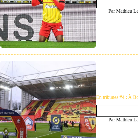
Par
Mathieu La
En tribunes #4 : À Bo
Par
Mathieu La