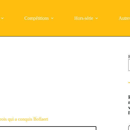
Compétitions
Hors-série
Autre
ois qui a conquis Bollaert
Saisi