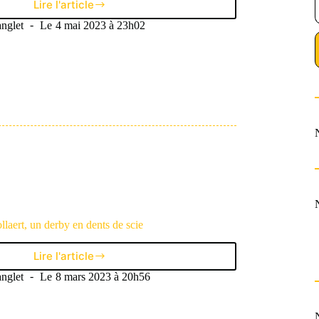
Lire l'article
Loïs
Openda,
nglet
Le
4 mai 2023 à 23h02
le
Liégeois
qui
a
conquis
Bollaert
llaert, un derby en dents de scie
Lire l'article
En
tribunes
nglet
Le
8 mars 2023 à 20h56
#4
:
À