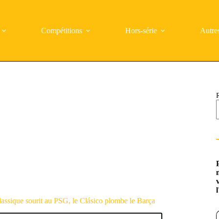
Compétitions
Hors-série
Autre
assique sourit au PSG, le Clásico plombe le Barça
Saisi