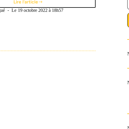
Lire l'article
Road-
trip
gué
Le
19 octobre 2022 à 18h57
N°8
:
Le
Classique
sourit
au
PSG,
le
Clásico
plombe
le
Barça